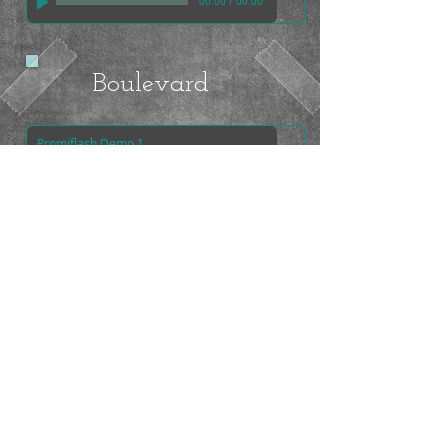
00:00
/
00:00
Boulevard
Promiflash Demo 1
Julia Müller
00:00
/
00:00
Demo Promiflash 1
Promiflash Demo 2
Julia Müller
00:00
/
00:00
Demo Promiflash 2
Doku/Imagefilm