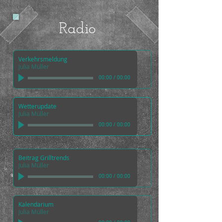
Radio
Verkehrsmeldung
Julia Müller
00:00
/
00:00
Wetterupdate
Julia Müller
00:00
/
00:00
Beitrag Grilltrends
Julia Müller
00:00
/
00:00
Kalendarium
Julia Müller