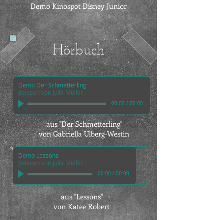
Demo Kinospot Disney Junior
Hörbuch
Demo Der Schmetterling
gelesen von Julia Müller
00:00
/
00:00
aus "Der Schmetterling"
von Gabriella Ulberg-Westin
Demo Lessons
gelesen von Julia Müller
00:00
/
00:00
aus "Lessons"
von Katee Robert