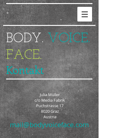
BODY.
VOICE.
FACE.
Kontakt
Julia Müller
c/o Media Fabrik
Puchstrasse 17
8020 Graz
Austria
mail@bodyvoiceface.com